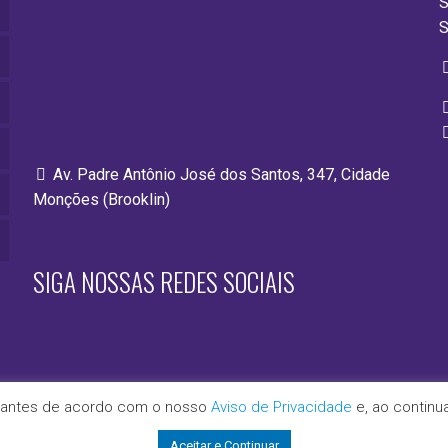
S
S
Av. Padre Antônio José dos Santos, 347, Cidade
Monções (Brooklin)
SIGA NOSSAS REDES SOCIAIS
lhantes de acordo com o nosso
Aviso de Privacidade
e, ao contin
s direitos reservados.
Aceitar e Continuar