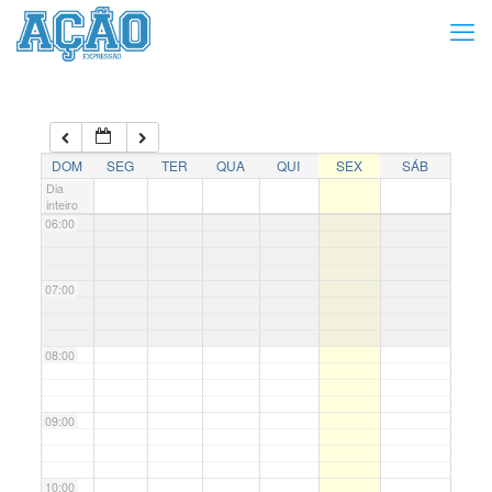
03:00
04:00
05:00
DOM
SEG
TER
QUA
QUI
SEX
SÁB
Dia
inteiro
06:00
07:00
08:00
09:00
10:00