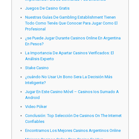
Juegos De Casino Gratis
Nuestras Guías De Gambling Establishment Tienen
Todo Como Tenés Que Conocer Para Jugar Como El
Profesional
¿se Puede Jugar Durante Casinos Online En Argentina
En Pesos?
La Importancia De Apartar Casinos Verificados: El
Análisis Experto
Stake Casino
¿cuándo No Usar Un Bono Sera La Decisión Más
Inteligente?
Jugar En Este Casino Móvil – Casinos Ios Sumado A
Android
Video Póker
Conclusión: Top Selección De Casinos On The Internet
Confiables
Encontramos Los Mejores Casinos Argentinos Online