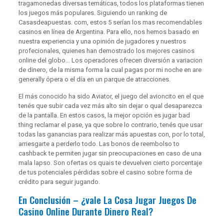
tragamonedas diversas temáticas, todos los plataformas tienen
los juegos más populares. Siguiendo un ranking de
Casasdeapuestas. com, estos 5 serían los mas recomendables
casinos en línea de Argentina. Para ello, nos hemos basado en
nuestra experiencia y una opinión de jugadores y nuestros
profecionales, quienes han demostrado los mejores casinos
online del globo… Los operadores ofrecen diversión a variacion
de dinero, de la misma forma la cual pagas por mi noche en are
generally ópera o el día en un parque de atracciones.
El más conocido ha sido Aviator, el juego del avioncito en el que
tenés que subir cada vez más alto sin dejar o qual desaparezca
de la pantalla. En estos casos, la mejor opción es jugar bad
thing reclamar el pase, ya que sobre lo contrario, tenés que usar
todas las ganancias para realizar más apuestas con, por lo total,
arriesgarte a perderlo todo. Las bonos de reembolso to
cashback te permiten jugar sin preocupaciones en caso de una
mala lapso. Son ofertas os quais te devuelven cierto porcentaje
de tus potenciales pérdidas sobre el casino sobre forma de
crédito para seguir jugando.
En Conclusión – ¿vale La Cosa Jugar Juegos De
Casino Online Durante Dinero Real?