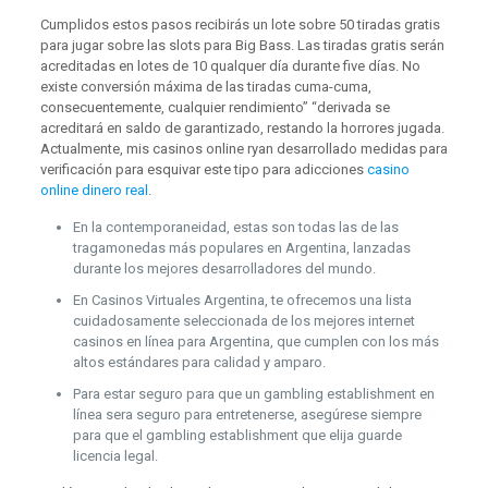
Cumplidos estos pasos recibirás un lote sobre 50 tiradas gratis
para jugar sobre las slots para Big Bass. Las tiradas gratis serán
acreditadas en lotes de 10 qualquer día durante five días. No
existe conversión máxima de las tiradas cuma-cuma,
consecuentemente, cualquier rendimiento” “derivada se
acreditará en saldo de garantizado, restando la horrores jugada.
Actualmente, mis casinos online ryan desarrollado medidas para
verificación para esquivar este tipo para adicciones
casino
online dinero real
.
En la contemporaneidad, estas son todas las de las
tragamonedas más populares en Argentina, lanzadas
durante los mejores desarrolladores del mundo.
En Casinos Virtuales Argentina, te ofrecemos una lista
cuidadosamente seleccionada de los mejores internet
casinos en línea para Argentina, que cumplen con los más
altos estándares para calidad y amparo.
Para estar seguro para que un gambling establishment en
línea sera seguro para entretenerse, asegúrese siempre
para que el gambling establishment que elija guarde
licencia legal.