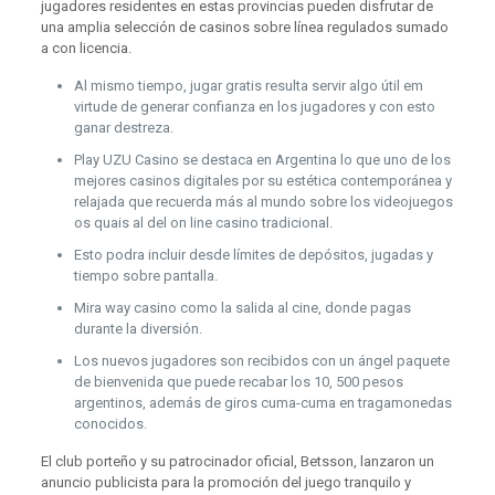
jugadores residentes en estas provincias pueden disfrutar de
una amplia selección de casinos sobre línea regulados sumado
a con licencia.
Al mismo tiempo, jugar gratis resulta servir algo útil em
virtude de generar confianza en los jugadores y con esto
ganar destreza.
Play UZU Casino se destaca en Argentina lo que uno de los
mejores casinos digitales por su estética contemporánea y
relajada que recuerda más al mundo sobre los videojuegos
os quais al del on line casino tradicional.
Esto podra incluir desde límites de depósitos, jugadas y
tiempo sobre pantalla.
Mira way casino como la salida al cine, donde pagas
durante la diversión.
Los nuevos jugadores son recibidos con un ángel paquete
de bienvenida que puede recabar los 10, 500 pesos
argentinos, además de giros cuma-cuma en tragamonedas
conocidos.
El club porteño y su patrocinador oficial, Betsson, lanzaron un
anuncio publicista para la promoción del juego tranquilo y