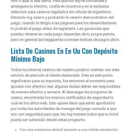
otro o qual sí sea lawful. Para que not any te confundas y
arriesgues tu efectivo, confiá en nosotros y en la exclusiva
selección para casinos regulados em virtude de argentinos.
Entrando ing casino y probando la versión demonstration del
juego, cuando te dirigís a las páginas para los desarrolladores
to probás el juego antes de registrarte. Las ganancias que
puedas obtener en cada juego dependen de tu propia pericia,
pero en general las tragaperras contraen índices de pagos altos.
Lista De Casinos En Ee Uu Con Depósito
Mínimo Bajo
Todos los internet casinos de nuestro position cuentan con este
servicio de atención al cliente destacado. Este es este punto
significativo para su impronta, fue entonces al momento para
apostar con efectivo real, algunas dudas deben ser respondidas
de manera efectivo y sumaria. Al descargar las programs de
casino, encontrarás los mismos certificados de seguridad la
cual en los sitios web. Esto quiere decir que están aprobados
por todas las autoridades de manage del juego sumado a que
son con seguridad para usar. No hay manera sobre que tu móvil
pueda ser vulnerado desde estas programs.
Con una presencia global sumado a una sólida reputación,