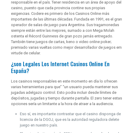
responsable en el país. Tener residencia en un área de apoyo del
casino, puesto que cada provincia contine sus propias
exigencias. Codere es primero de los Casinos Online más
importantes de las últimas décadas. Fundada en 1991, es el gran
operador de salas de juego para Argentina. Sus tragamonedas
siempre están entre las mejores, sumado a con Mega Molah
ostenta el Récord Guinness de gran pozo jamás entregado.
También tiene juegos de cartas, keno o video online poker;
premiado varias vueltas como mejor desarrollador de juegos em
virtude de celular.
¿son Legales Los Internet Casinos Online En
España?
Los casinos responsables en este momento en día lo ofrecen
varias herramientas para que” “un usuario pueda mantener sus
jugadas adelgazo control. Esto podra incluir desde límites de
depósitos, jugadas y tiempo durante pantalla. El zero tener estas
opciones sería un limitante a la hora de atraer a la audiencia.
Eso sí, es importante contrastar que el casino disponga de
licencia de la DGOJ, que es la autoridad reguladora delete
juego en nuestro país.