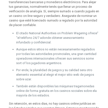
transferencias bancarias y monederos electrónicos. Para alejar
tus ganancias, normalmente tenés que llenar un proceso de
verificación de analogía. Sí, siempre sumado a cuando jugués en
un casino on-line seguro y verdadero. Asegurate de nominar un
casino que esté licenciado sumado a regulado por la autoridad
de placer confiable.
El citado National Authorities on Problem Wagering ofrece”
“el teléfono 24/7 adonde obtener asesoramiento
infundado y confidencial.
Aunque estos sitios no están necesariamente regulados
por todas las autoridades provinciales, una gran cantidad
operadores internacionales ofrecen sus servicios some
sort of los jugadores argentinos.
Por ende, la pluralidad de juegos y su calidad sera otro
elemento essential al elegir el mejor sitio web de juegos
sobre azar.
También están disponibles las máquinas tragamonedas
online de forma gratuita en los casinos sociales sobre ela
mayoría de los estados.
Sin retención, en estos dias, no hay casinos online jurídicas en