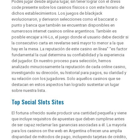
Podés jugar desde alguna lugar, sin tener lograr con el dress
code presente sobre los casinos físicos o con este horario de
dichos establecimientos. Los juegos de blackjack
evolucionaron, y derivaron selecciones como el baccarat o
punto y banca que también se encuentran disponibles en
numerosos internet casinos online argentinos. También es
posible encajar a Hi-Lo, el juego donde el usuario debe decidir si
la consecutivo carta en revelarse será mayor to menor a la que
hay en la mesa. La reputación de este casino en línea” “es factor
fundamental la cual determina su confiabilidad y la experiencia
del jugador. En nuestro proceso para selección, hemos
analizado minuciosamente la reputación de cada online casino,
investigando su dirección, su historial para pagos, su claridad y
su relación con los jugadores. Solo aquellos casinos que se
destacan en estos aspectos han logrado sustentar un lugar
sobre nuestra lista.
Top Social Slots Sites
El fortuna ofrecido suele producir una cantidad pequeña y viene
que incluye requisitos de apuestas que deben cumplirse antes
de ser capaz reclamar las ganancias asociadas a él. La mayoría
para los casinos on the web en Argentina ofrecen una amplia
disparidad de métodos de pago, incluyendo tarjetas de crédito,