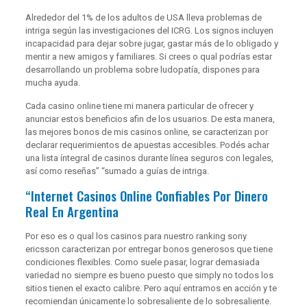
Alrededor del 1% de los adultos de USA lleva problemas de
intriga según las investigaciones del ICRG. Los signos incluyen
incapacidad para dejar sobre jugar, gastar más de lo obligado y
mentir a new amigos y familiares. Si crees o qual podrías estar
desarrollando un problema sobre ludopatía, dispones para
mucha ayuda.
Cada casino online tiene mi manera particular de ofrecer y
anunciar estos beneficios afin de los usuarios. De esta manera,
las mejores bonos de mis casinos online, se caracterizan por
declarar requerimientos de apuestas accesibles. Podés achar
una lista íntegral de casinos durante línea seguros con legales,
así como reseñas” “sumado a guías de intriga.
“Internet Casinos Online Confiables Por Dinero
Real En Argentina
Por eso es o qual los casinos para nuestro ranking sony
ericsson caracterizan por entregar bonos generosos que tiene
condiciones flexibles. Como suele pasar, lograr demasiada
variedad no siempre es bueno puesto que simply no todos los
sitios tienen el exacto calibre. Pero aquí entramos en acción y te
recomiendan únicamente lo sobresaliente de lo sobresaliente.