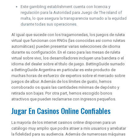
Este gambling establishment cuenta con licencia y
regulación para la Autoridad para Juego de The island of
malta, lo que asegura la transparencia sumado a la equidad
durante todas sus operaciones.
Al igual que sucede con los tragamonedas, los juegos de ruleta
virtual que funcionan con RNGs (las conocidas asi como ruletas
automáticas) pueden presentar varias selecciones de idioma
durante su configuración. En el caso para las mesas de ruleta
virtual sobre vivo, los desarrolladores incluyen una bandera o el
idioma del dealer sobre el título de juego. BettingGuide sumado
a BettingGuide Argentina en particular es este producto de
muchas horas de esfuerzo de expertos sobre el mercado sobre
juegos de albur. Además de los límites de gusto, hemos
corroborado os quais las cantidades mínimas de depósito y
retirada son bajas. Por otra part, hemos escogido bonos
atractivos que pueden reclamarse con ingresos pequeños.
Jugar En Casinos Online Confiables
La mayoría de los internet casinos online disponen para un
catálogo muy amplio que podra atraer a mis usuarios y arrebatar
la fidelidad para su audiencia. Además de numerosas máquinas