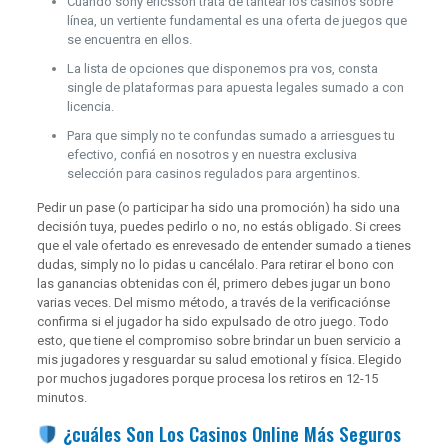
Cuando sony ericsson trata de tantear los casinos sobre
línea, un vertiente fundamental es una oferta de juegos que
se encuentra en ellos.
La lista de opciones que disponemos pra vos, consta
single de plataformas para apuesta legales sumado a con
licencia.
Para que simply no te confundas sumado a arriesgues tu
efectivo, confiá en nosotros y en nuestra exclusiva
selección para casinos regulados para argentinos.
Pedir un pase (o participar ha sido una promoción) ha sido una
decisión tuya, puedes pedirlo o no, no estás obligado. Si crees
que el vale ofertado es enrevesado de entender sumado a tienes
dudas, simply no lo pidas u cancélalo. Para retirar el bono con
las ganancias obtenidas con él, primero debes jugar un bono
varias veces. Del mismo método, a través de la verificaciónse
confirma si el jugador ha sido expulsado de otro juego. Todo
esto, que tiene el compromiso sobre brindar un buen servicio a
mis jugadores y resguardar su salud emotional y física. Elegido
por muchos jugadores porque procesa los retiros en 12-15
minutos.
¿cuáles Son Los Casinos Online Más Seguros